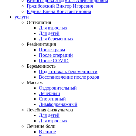
Виноградова Людмила Александровна
Гржибовский Виктор Игоревич
Юдина Елена Константиновна
услуги
Остеопатия
Для взрослых
Для детей
Для беременных
Реабилитация
После травм
После операций
После COVID
Беременность
Подготовка к беременности
Восстановление после родов
Массаж
Оздоровительный
Лечебный
Спортивный
Лимфодренажный
Лечебная физкультура
Для детей
Для взрослых
Лечение боли
В спине